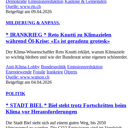
Demokratie
Emissionsreduktion
Kantone & Gemeinden
Quelle: www.rts.ch
Beigefügt am 09.04.2026
MILDERUNG & ANPASS.
* IRANKRIEG * Reto Knutti zu Klimazielen
während Öl-Krise: «Es ist geradezu grotesk»
Der Klima-Wissenschaftler Reto Knutti erklärt, warum Klimaziele
so wichtig bleiben und wie der Bundesrat seine eigenen schönredet.
Anti-Klima-Lobby
Bundespolitik
Emissionsreduktion
Energiewende
Fossile
Irankrieg
Ölpreis
Quelle: www.watson.ch
Beigefügt am 04.04.2026
POLITIK
* STADT BIEL * Biel steht trotz Fortschritten beim
Klima vor Herausforderungen
Die Stadt Biel sieht sich auf einem guten Weg, bis 2050
klimaneutral zu werden. Die CO2-Emissionen sind im Vergleich