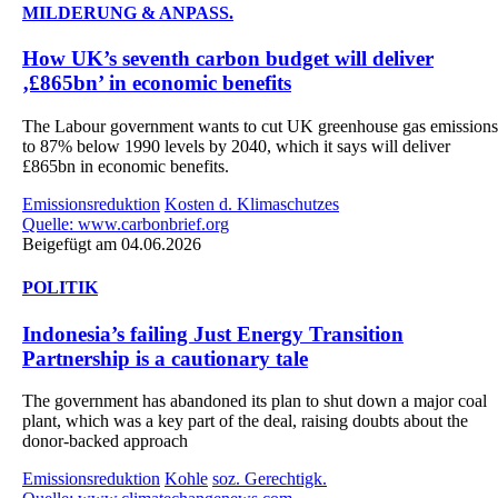
MILDERUNG & ANPASS.
How UK’s seventh carbon budget will deliver
‚£865bn’ in economic benefits
The Labour government wants to cut UK greenhouse gas emissions
to 87% below 1990 levels by 2040, which it says will deliver
£865bn in economic benefits.
Emissionsreduktion
Kosten d. Klimaschutzes
Quelle: www.carbonbrief.org
Beigefügt am 04.06.2026
POLITIK
Indonesia’s failing Just Energy Transition
Partnership is a cautionary tale
The government has abandoned its plan to shut down a major coal
plant, which was a key part of the deal, raising doubts about the
donor-backed approach
Emissionsreduktion
Kohle
soz. Gerechtigk.