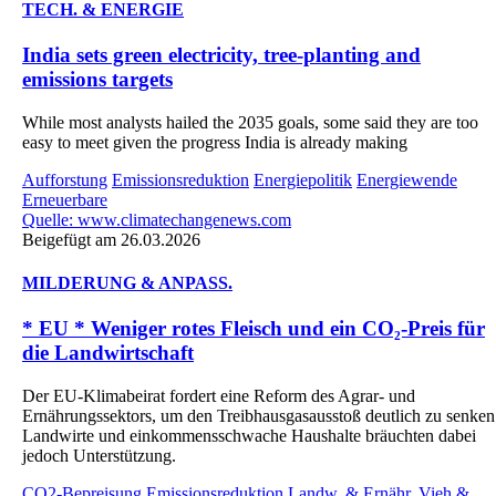
TECH. & ENERGIE
India sets green electricity, tree-planting and
emissions targets
While most analysts hailed the 2035 goals, some said they are too
easy to meet given the progress India is already making
Aufforstung
Emissionsreduktion
Energiepolitik
Energiewende
Erneuerbare
Quelle: www.climatechangenews.com
Beigefügt am 26.03.2026
MILDERUNG & ANPASS.
* EU * Weniger rotes Fleisch und ein CO₂‑Preis für
die Landwirtschaft
Der EU-Klimabeirat fordert eine Reform des Agrar- und
Ernährungssektors, um den Treibhausgasausstoß deutlich zu senken
Landwirte und einkommensschwache Haushalte bräuchten dabei
jedoch Unterstützung.
CO2-Bepreisung
Emissionsreduktion
Landw. & Ernähr.
Vieh &