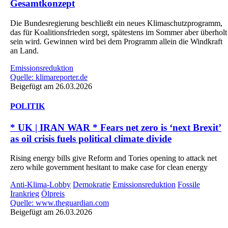
Gesamtkonzept
Die Bundesregierung beschließt ein neues Klimaschutzprogramm,
das für Koalitionsfrieden sorgt, spätestens im Sommer aber überholt
sein wird. Gewinnen wird bei dem Programm allein die Windkraft
an Land.
Emissionsreduktion
Quelle: klimareporter.de
Beigefügt am 26.03.2026
POLITIK
* UK | IRAN WAR * Fears net zero is ‘next Brexit’
as oil crisis fuels political climate divide
Rising energy bills give Reform and Tories opening to attack net
zero while government hesitant to make case for clean energy
Anti-Klima-Lobby
Demokratie
Emissionsreduktion
Fossile
Irankrieg
Ölpreis
Quelle: www.theguardian.com
Beigefügt am 26.03.2026