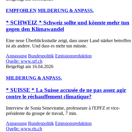
EMPFOHLEN
MILDERUNG & ANPASS.
* SCHWEIZ * Schweiz sollte und könnte mehr tun
gegen den Klimawandel
Eine neue Überblicksstudie zeigt, dass unser Land stärker betroffen
ist als andere. Und dass es mehr tun müsste.
Anpassung
Bundespolitik
Emissionsreduktion
Quelle: www.srf.ch
Beigefügt am 16.04.2026
MILDERUNG & ANPASS.
* SUISSE * La Suisse accusée de ne pas assez agir
contre le réchauffement climatique?
Interview de Sonia Seneviratne, professeure à l'EPFZ et vice-
présidente du groupe de travail, 7 min.
Anpassung
Bundespolitik
Emissionsreduktion
Quelle: www.rts.ch