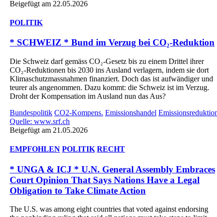
Beigefügt am 22.05.2026
POLITIK
* SCHWEIZ * Bund im Verzug bei CO₂-Reduktion
Die Schweiz darf gemäss CO₂-Gesetz bis zu einem Drittel ihrer
CO₂-Reduktionen bis 2030 ins Ausland verlagern, indem sie dort
Klimaschutzmassnahmen finanziert. Doch das ist aufwändiger und
teurer als angenommen. Dazu kommt: die Schweiz ist im Verzug.
Droht der Kompensation im Ausland nun das Aus?
Bundespolitik
CO2-Kompens.
Emissionshandel
Emissionsreduktio
Quelle: www.srf.ch
Beigefügt am 21.05.2026
EMPFOHLEN
POLITIK
RECHT
* UNGA & ICJ * U.N. General Assembly Embraces
Court Opinion That Says Nations Have a Legal
Obligation to Take Climate Action
The U.S. was among eight countries that voted against endorsing