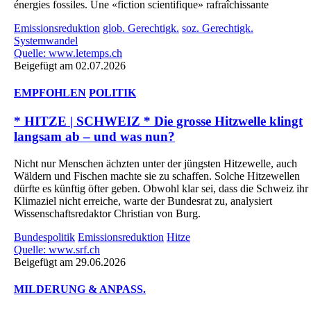
énergies fossiles. Une «fiction scientifique» rafraîchissante
Emissionsreduktion
glob. Gerechtigk.
soz. Gerechtigk.
Systemwandel
Quelle: www.letemps.ch
Beigefügt am 02.07.2026
EMPFOHLEN
POLITIK
* HITZE | SCHWEIZ * Die grosse Hitzwelle klingt
langsam ab – und was nun?
Nicht nur Menschen ächzten unter der jüngsten Hitzewelle, auch
Wäldern und Fischen machte sie zu schaffen. Solche Hitzewellen
dürfte es künftig öfter geben. Obwohl klar sei, dass die Schweiz ihr
Klimaziel nicht erreiche, warte der Bundesrat zu, analysiert
Wissenschaftsredaktor Christian von Burg.
Bundespolitik
Emissionsreduktion
Hitze
Quelle: www.srf.ch
Beigefügt am 29.06.2026
MILDERUNG & ANPASS.