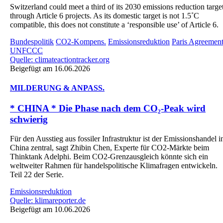
Switzerland could meet a third of its 2030 emissions reduction targe
through Article 6 projects. As its domestic target is not 1.5˚C
compatible, this does not constitute a ‘responsible use’ of Article 6.
Bundespolitik
CO2-Kompens.
Emissionsreduktion
Paris Agreemen
UNFCCC
Quelle: climateactiontracker.org
Beigefügt am 16.06.2026
MILDERUNG & ANPASS.
* CHINA * Die Phase nach dem CO₂-Peak wird
schwierig
Für den Ausstieg aus fossiler Infrastruktur ist der Emissionshandel i
China zentral, sagt Zhibin Chen, Experte für CO2-Märkte beim
Thinktank Adelphi. Beim CO2-Grenzausgleich könnte sich ein
weltweiter Rahmen für handelspolitische Klimafragen entwickeln.
Teil 22 der Serie.
Emissionsreduktion
Quelle: klimareporter.de
Beigefügt am 10.06.2026