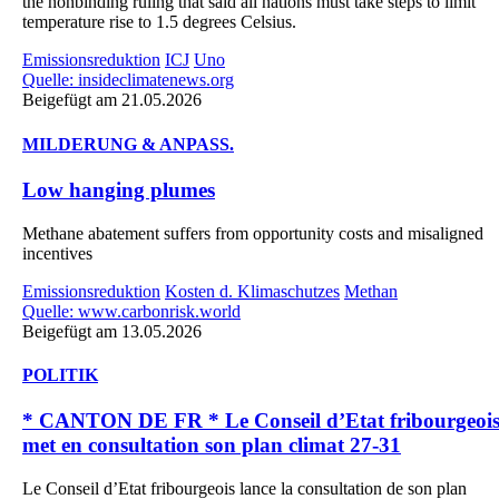
the nonbinding ruling that said all nations must take steps to limit
temperature rise to 1.5 degrees Celsius.
Emissionsreduktion
ICJ
Uno
Quelle: insideclimatenews.org
Beigefügt am 21.05.2026
MILDERUNG & ANPASS.
Low hanging plumes
Methane abatement suffers from opportunity costs and misaligned
incentives
Emissionsreduktion
Kosten d. Klimaschutzes
Methan
Quelle: www.carbonrisk.world
Beigefügt am 13.05.2026
POLITIK
* CANTON DE FR * Le Conseil d’Etat fribourgeoi
met en consultation son plan climat 27-31
Le Conseil d’Etat fribourgeois lance la consultation de son plan