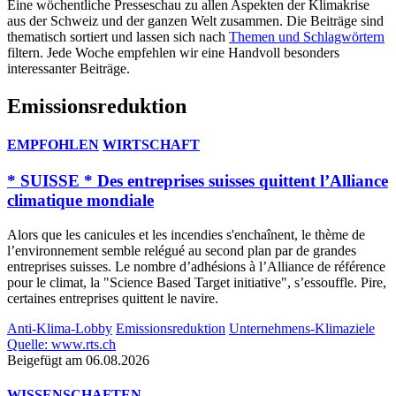
Eine wöchentliche Presseschau zu allen Aspekten der Klimakrise
aus der Schweiz und der ganzen Welt zusammen. Die Beiträge sind
thematisch sortiert und lassen sich nach
Themen und Schlagwörtern
filtern. Jede Woche empfehlen wir eine Handvoll besonders
interessanter Beiträge.
Emissionsreduktion
EMPFOHLEN
WIRTSCHAFT
* SUISSE * Des entreprises suisses quittent l’Alliance
climatique mondiale
Alors que les canicules et les incendies s'enchaînent, le thème de
l’environnement semble relégué au second plan par de grandes
entreprises suisses. Le nombre d’adhésions à l’Alliance de référence
pour le climat, la "Science Based Target initiative", s’essouffle. Pire,
certaines entreprises quittent le navire.
Anti-Klima-Lobby
Emissionsreduktion
Unternehmens-Klimaziele
Quelle: www.rts.ch
Beigefügt am 06.08.2026
WISSENSCHAFTEN