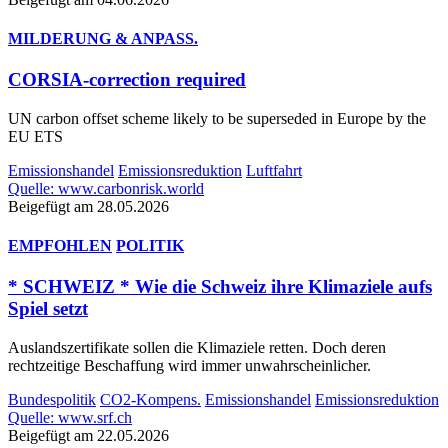
MILDERUNG & ANPASS.
CORSIA-correction required
UN carbon offset scheme likely to be superseded in Europe by the
EU ETS
Emissionshandel
Emissionsreduktion
Luftfahrt
Quelle: www.carbonrisk.world
Beigefügt am 28.05.2026
EMPFOHLEN
POLITIK
* SCHWEIZ * Wie die Schweiz ihre Klimaziele aufs
Spiel setzt
Auslandszertifikate sollen die Klimaziele retten. Doch deren
rechtzeitige Beschaffung wird immer unwahrscheinlicher.
Bundespolitik
CO2-Kompens.
Emissionshandel
Emissionsreduktion
Quelle: www.srf.ch
Beigefügt am 22.05.2026