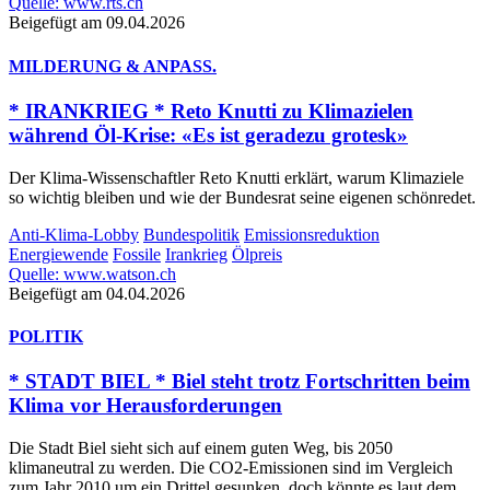
Quelle: www.rts.ch
Beigefügt am 09.04.2026
MILDERUNG & ANPASS.
* IRANKRIEG * Reto Knutti zu Klimazielen
während Öl-Krise: «Es ist geradezu grotesk»
Der Klima-Wissenschaftler Reto Knutti erklärt, warum Klimaziele
so wichtig bleiben und wie der Bundesrat seine eigenen schönredet.
Anti-Klima-Lobby
Bundespolitik
Emissionsreduktion
Energiewende
Fossile
Irankrieg
Ölpreis
Quelle: www.watson.ch
Beigefügt am 04.04.2026
POLITIK
* STADT BIEL * Biel steht trotz Fortschritten beim
Klima vor Herausforderungen
Die Stadt Biel sieht sich auf einem guten Weg, bis 2050
klimaneutral zu werden. Die CO2-Emissionen sind im Vergleich
zum Jahr 2010 um ein Drittel gesunken, doch könnte es laut dem