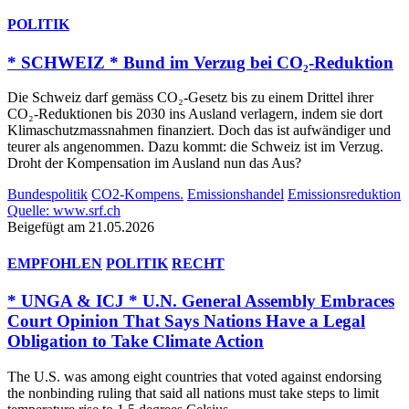
POLITIK
* SCHWEIZ * Bund im Verzug bei CO₂-Reduktion
Die Schweiz darf gemäss CO₂-Gesetz bis zu einem Drittel ihrer
CO₂-Reduktionen bis 2030 ins Ausland verlagern, indem sie dort
Klimaschutzmassnahmen finanziert. Doch das ist aufwändiger und
teurer als angenommen. Dazu kommt: die Schweiz ist im Verzug.
Droht der Kompensation im Ausland nun das Aus?
Bundespolitik
CO2-Kompens.
Emissionshandel
Emissionsreduktion
Quelle: www.srf.ch
Beigefügt am 21.05.2026
EMPFOHLEN
POLITIK
RECHT
* UNGA & ICJ * U.N. General Assembly Embraces
Court Opinion That Says Nations Have a Legal
Obligation to Take Climate Action
The U.S. was among eight countries that voted against endorsing
the nonbinding ruling that said all nations must take steps to limit