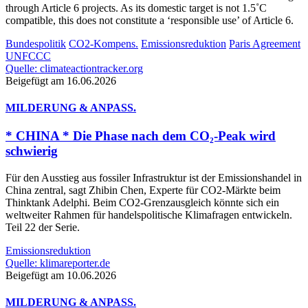
through Article 6 projects. As its domestic target is not 1.5˚C
compatible, this does not constitute a ‘responsible use’ of Article 6.
Bundespolitik
CO2-Kompens.
Emissionsreduktion
Paris Agreement
UNFCCC
Quelle: climateactiontracker.org
Beigefügt am 16.06.2026
MILDERUNG & ANPASS.
* CHINA * Die Phase nach dem CO₂-Peak wird
schwierig
Für den Ausstieg aus fossiler Infrastruktur ist der Emissionshandel in
China zentral, sagt Zhibin Chen, Experte für CO2-Märkte beim
Thinktank Adelphi. Beim CO2-Grenzausgleich könnte sich ein
weltweiter Rahmen für handelspolitische Klimafragen entwickeln.
Teil 22 der Serie.
Emissionsreduktion
Quelle: klimareporter.de
Beigefügt am 10.06.2026
MILDERUNG & ANPASS.