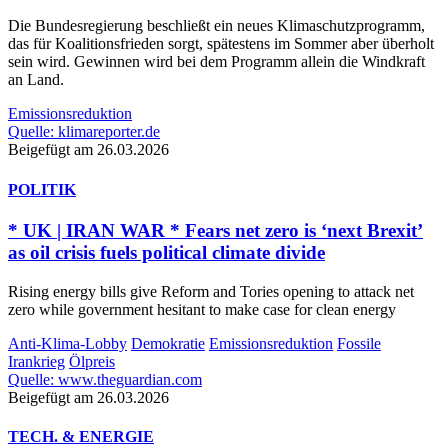
Die Bundesregierung beschließt ein neues Klimaschutzprogramm,
das für Koalitionsfrieden sorgt, spätestens im Sommer aber überholt
sein wird. Gewinnen wird bei dem Programm allein die Windkraft
an Land.
Emissionsreduktion
Quelle: klimareporter.de
Beigefügt am 26.03.2026
POLITIK
* UK | IRAN WAR * Fears net zero is ‘next Brexit’
as oil crisis fuels political climate divide
Rising energy bills give Reform and Tories opening to attack net
zero while government hesitant to make case for clean energy
Anti-Klima-Lobby
Demokratie
Emissionsreduktion
Fossile
Irankrieg
Ölpreis
Quelle: www.theguardian.com
Beigefügt am 26.03.2026
TECH. & ENERGIE