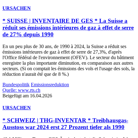
URSACHEN
* SUISSE | INVENTAIRE DE GES * La Suisse a
réduit ses émissions intérieures de gaz à effet de serre
de 27% depuis 1990
En un peu plus de 30 ans, de 1990 à 2024, la Suisse a réduit ses
émissions intérieures de gaz à effet de serre de 27,3%, d'après
l'Office fédéral de l'environnement (OFEV). Le secteur du bâtiment
enregistre la plus importante diminution, en comparaison aux autres
secteurs. (Si on comptait les émissions des vols et l'usage des sols, la
réduction n'aurait été que de 8 %.)
Bundespolitik
Emissionsreduktion
Quelle: www.rts.ch
Beigefügt am 16.04.2026
URSACHEN
* SCHWEIZ | THG-INVENTAR * Treibhausgas-
Ausstoss war 2024 erst 27 Prozent tiefer als 1990