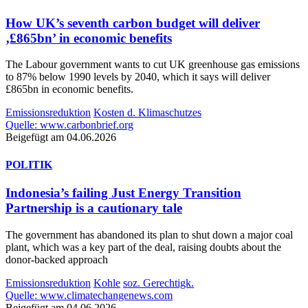
How UK’s seventh carbon budget will deliver
‚£865bn’ in economic benefits
The Labour government wants to cut UK greenhouse gas emissions
to 87% below 1990 levels by 2040, which it says will deliver
£865bn in economic benefits.
Emissionsreduktion
Kosten d. Klimaschutzes
Quelle: www.carbonbrief.org
Beigefügt am 04.06.2026
POLITIK
Indonesia’s failing Just Energy Transition
Partnership is a cautionary tale
The government has abandoned its plan to shut down a major coal
plant, which was a key part of the deal, raising doubts about the
donor-backed approach
Emissionsreduktion
Kohle
soz. Gerechtigk.
Quelle: www.climatechangenews.com
Beigefügt am 04.06.2026