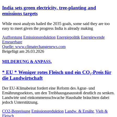
India sets green electricity, tree-planting and
emissions targets
While most analysts hailed the 2035 goals, some said they are too
easy to meet given the progress India is already making
Aufforstung
Emissionsreduktion
Energiepolitik
Energiewende
Erneuerbare
Quelle: www.climatechangenews.com
Beigefügt am 26.03.2026
MILDERUNG & ANPASS.
* EU * Weniger rotes Fleisch und ein CO₂‑Preis für
die Landwirtschaft
Der EU-Klimabeirat fordert eine Reform des Agrar- und
Ernährungssektors, um den Treibhausgasausstoß deutlich zu senken.
Landwirte und einkommensschwache Haushalte bräuchten dabei
jedoch Unterstützung.
CO2-Bepreisung
Emissionsreduktion
Landw. & Ernähr.
Vieh &
Fleisch