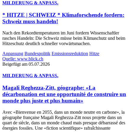
MILDERUNG & ANPASS.
* HITZE | SCHWEIZ * Klimaforschende fordern:
Schweiz muss handeln!
Nach den Rekordtemperaturen im Juni fordern Wissenschaftler
rasches Handeln: Die Schweiz müsse beim Klimaschutz und beim
Hitzeschutz deutlich schneller vorwärtsmachen.
Anpassung
Bundespolitik
Emissionsreduktion
Hitze
Quelle: www.blick.ch
Beigefügt am 05.07.2026
MILDERUNG & ANPASS.
Magali Reghezza-Zitt, géographe: «La
décarbonation est une opportunité de construire un
monde plus juste et plus humain»
Avec «Bienvenue en 2055, dans un monde neutre en carbone», la
géographe française Magali Reghezza-Zitt nous projette dans un
quart de siècle, dans un monde chaud mais presque débarrassé des
énergies fossiles. Une «fiction scientifique» rafraîchissante