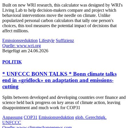
Built on new WRI research, this calculator was designed by WRI's
Living Lab to help decision-makers compare and project which
behavioral interventions move the needle on climate. Unlike
popularized personal carbon calculators that tally one person's
choices, this tool measures the potential impact of decisions that
affect millions.
Emissionsreduktion
Lifestyle
Suffizienz
Quelle: www.wri.org
Beigefügt am 24.06.2026
POLITIK
* UNFCCC BONN TALKS * Bonn climate talks
end in «gridlock» on adaptation and emissions-
cutting
Splits between developed and developing countries over finance and
science held back progress on key areas of climate action, leaving
disappointment and much work for COP31
Anpassung
COP31
Emissionsreduktion
glob. Gerechtigk.
UNFCCC
Quelle: www.climatechangenews.com