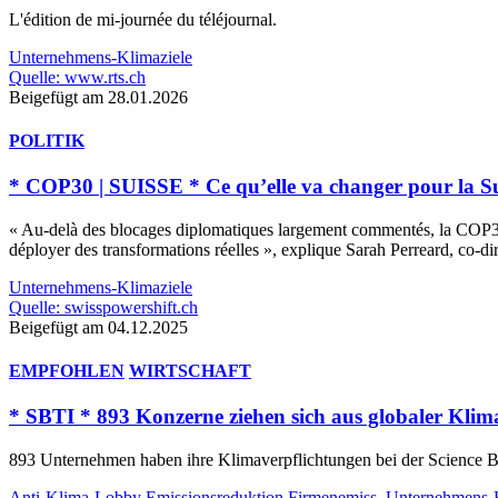
L'édition de mi-journée du téléjournal.
Unternehmens-Klimaziele
Quelle: www.rts.ch
Beigefügt am 28.01.2026
POLITIK
* COP30 | SUISSE * Ce qu’elle va changer pour la Suis
« Au-delà des blocages diplomatiques largement commentés, la COP30 a
déployer des transformations réelles », explique Sarah Perreard, co-di
Unternehmens-Klimaziele
Quelle: swisspowershift.ch
Beigefügt am 04.12.2025
EMPFOHLEN
WIRTSCHAFT
* SBTI * 893 Konzerne ziehen sich aus globaler Klima
893 Unternehmen haben ihre Klimaverpflichtungen bei der Science Ba
Anti-Klima-Lobby
Emissionsreduktion
Firmenemiss.
Unternehmens-K