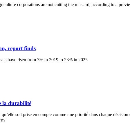
agriculture corporations are not cutting the mustard, according to a pre
n, report finds
goals have risen from 3% in 2019 to 23% in 2025
 la durabilité
e, et qu’elle soit prise en compte comme une priorité dans chaque décision
rgy.