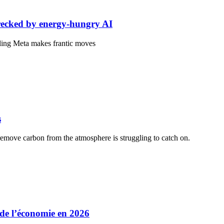
recked by energy-hungry AI
gling Meta makes frantic moves
s
 remove carbon from the atmosphere is struggling to catch on.
 de l’économie en 2026