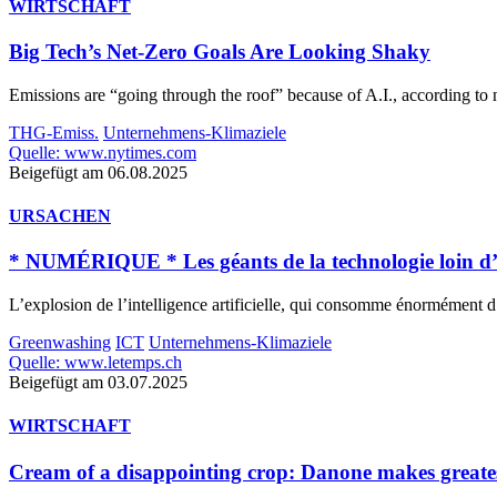
WIRTSCHAFT
Big Tech’s Net-Zero Goals Are Looking Shaky
Emissions are “going through the roof” because of A.I., according to n
THG-Emiss.
Unternehmens-Klimaziele
Quelle: www.nytimes.com
Beigefügt am 06.08.2025
URSACHEN
* NUMÉRIQUE * Les géants de la technologie loin d’
L’explosion de l’intelligence artificielle, qui consomme énormément d
Greenwashing
ICT
Unternehmens-Klimaziele
Quelle: www.letemps.ch
Beigefügt am 03.07.2025
WIRTSCHAFT
Cream of a disappointing crop: Danone makes greates