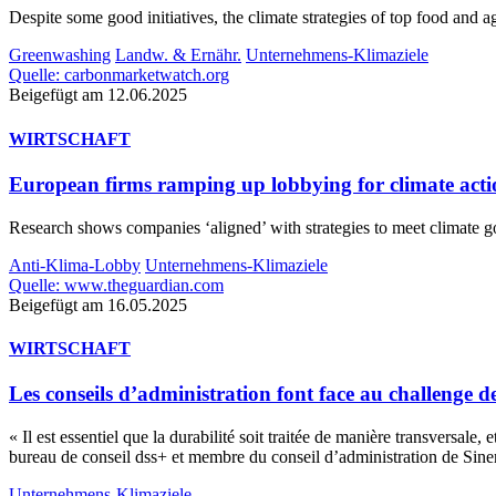
Despite some good initiatives, the climate strategies of top food and 
Greenwashing
Landw. & Ernähr.
Unternehmens-Klimaziele
Quelle: carbonmarketwatch.org
Beigefügt am 12.06.2025
WIRTSCHAFT
European firms ramping up lobbying for climate actio
Research shows companies ‘aligned’ with strategies to meet climate 
Anti-Klima-Lobby
Unternehmens-Klimaziele
Quelle: www.theguardian.com
Beigefügt am 16.05.2025
WIRTSCHAFT
Les conseils d’administration font face au challenge de
« Il est essentiel que la durabilité soit traitée de manière transversal
bureau de conseil dss+ et membre du conseil d’administration de Sine
Unternehmens-Klimaziele