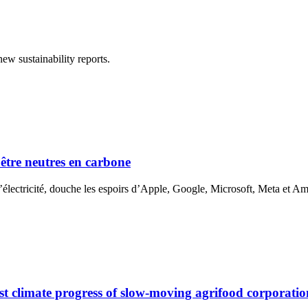
ew sustainability reports.
être neutres en carbone
’électricité, douche les espoirs d’Apple, Google, Microsoft, Meta et A
t climate progress of slow-moving agrifood corporatio