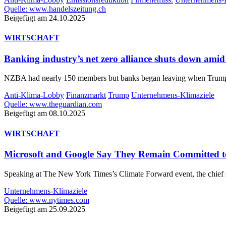
Quelle: www.handelszeitung.ch
Beigefügt am 24.10.2025
WIRTSCHAFT
Banking industry’s net zero alliance shuts down amid
NZBA had nearly 150 members but banks began leaving when Trump was
Anti-Klima-Lobby
Finanzmarkt
Trump
Unternehmens-Klimaziele
Quelle: www.theguardian.com
Beigefügt am 08.10.2025
WIRTSCHAFT
Microsoft and Google Say They Remain Committed t
Speaking at The New York Times’s Climate Forward event, the chief sust
Unternehmens-Klimaziele
Quelle: www.nytimes.com
Beigefügt am 25.09.2025