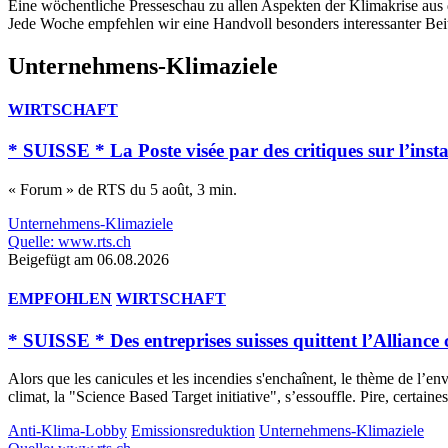
Eine wöchentliche Presseschau zu allen Aspekten der Klimakrise aus 
Jede Woche empfehlen wir eine Handvoll besonders interessanter Bei
Unternehmens-Klimaziele
WIRTSCHAFT
* SUISSE * La Poste visée par des critiques sur l’ins
« Forum » de RTS du 5 août, 3 min.
Unternehmens-Klimaziele
Quelle: www.rts.ch
Beigefügt am 06.08.2026
EMPFOHLEN
WIRTSCHAFT
* SUISSE * Des entreprises suisses quittent l’Alliance
Alors que les canicules et les incendies s'enchaînent, le thème de l’
climat, la "Science Based Target initiative", s’essouffle. Pire, certaines
Anti-Klima-Lobby
Emissionsreduktion
Unternehmens-Klimaziele