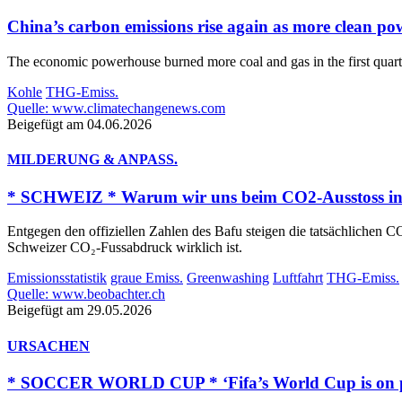
China’s carbon emissions rise again as more clean po
The economic powerhouse burned more coal and gas in the first quarte
Kohle
THG-Emiss.
Quelle: www.climatechangenews.com
Beigefügt am 04.06.2026
MILDERUNG & ANPASS.
* SCHWEIZ * Warum wir uns beim CO2-Ausstoss in 
Entgegen den offiziellen Zahlen des Bafu steigen die tatsächlichen 
Schweizer CO₂-Fussabdruck wirklich ist.
Emissionsstatistik
graue Emiss.
Greenwashing
Luftfahrt
THG-Emiss.
Quelle: www.beobachter.ch
Beigefügt am 29.05.2026
URSACHEN
* SOCCER WORLD CUP * ‘Fifa’s World Cup is on pac