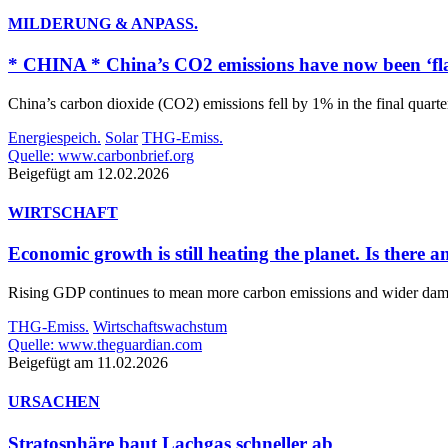
MILDERUNG & ANPASS.
* CHINA * China’s CO2 emissions have now been ‘flat
China’s carbon dioxide (CO2) emissions fell by 1% in the final quarter
Energiespeich.
Solar
THG-Emiss.
Quelle: www.carbonbrief.org
Beigefügt am 12.02.2026
WIRTSCHAFT
Economic growth is still heating the planet. Is there 
Rising GDP continues to mean more carbon emissions and wider dama
THG-Emiss.
Wirtschaftswachstum
Quelle: www.theguardian.com
Beigefügt am 11.02.2026
URSACHEN
Stratosphäre baut Lachgas schneller ab