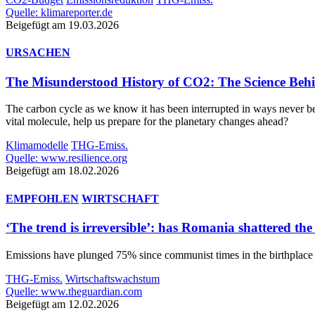
Quelle: klimareporter.de
Beigefügt am 19.03.2026
URSACHEN
The Misunderstood History of CO2: The Science Behi
The carbon cycle as we know it has been interrupted in ways never bef
vital molecule, help us prepare for the planetary changes ahead?
Klimamodelle
THG-Emiss.
Quelle: www.resilience.org
Beigefügt am 18.02.2026
EMPFOHLEN
WIRTSCHAFT
‘The trend is irreversible’: has Romania shattered t
Emissions have plunged 75% since communist times in the birthplace of
THG-Emiss.
Wirtschaftswachstum
Quelle: www.theguardian.com
Beigefügt am 12.02.2026