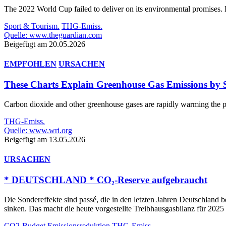
The 2022 World Cup failed to deliver on its environmental promises. F
Sport & Tourism.
THG-Emiss.
Quelle: www.theguardian.com
Beigefügt am 20.05.2026
EMPFOHLEN
URSACHEN
These Charts Explain Greenhouse Gas Emissions by 
Carbon dioxide and other greenhouse gases are rapidly warming the 
THG-Emiss.
Quelle: www.wri.org
Beigefügt am 13.05.2026
URSACHEN
* DEUTSCHLAND * CO₂-Reserve aufgebraucht
Die Sondereffekte sind passé, die in den letzten Jahren Deutschland
sinken. Das macht die heute vorgestellte Treibhausgasbilanz für 2025 
CO2-Budget
Emissionsreduktion
THG-Emiss.