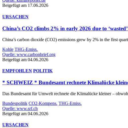
Quelle: klimareporter.de
Beigefügt am 17.06.2026
URSACHEN
China’s CO2 climbs 2% in early 2026 due to ‘wasted’
China’s carbon dioxide (CO2) emissions grew by 2% in the first quarte
Kohle
THG-Emiss.
Quelle: www.carbonbrief.org
Beigefügt am 04.06.2026
EMPFOHLEN
POLITIK
* SCHWEIZ * Bundesamt rechnete Klimalücke klein
Das Bundesamt für Umwelt rechnete die Klimalücke kleiner – obwohl e
Bundespolitik
CO2-Kompens.
THG-Emiss.
Quelle: www.srf.ch
Beigefügt am 04.06.2026
URSACHEN