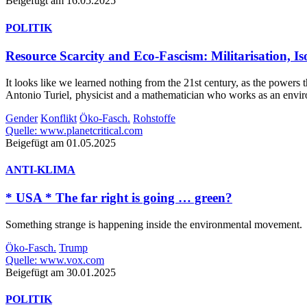
Beigefügt am 16.05.2025
POLITIK
Resource Scarcity and Eco-Fascism: Militarisation, Is
It looks like we learned nothing from the 21st century, as the powers
Antonio Turiel, physicist and a mathematician who works as an environ
Gender
Konflikt
Öko-Fasch.
Rohstoffe
Quelle: www.planetcritical.com
Beigefügt am 01.05.2025
ANTI-KLIMA
* USA * The far right is going … green?
Something strange is happening inside the environmental movement.
Öko-Fasch.
Trump
Quelle: www.vox.com
Beigefügt am 30.01.2025
POLITIK