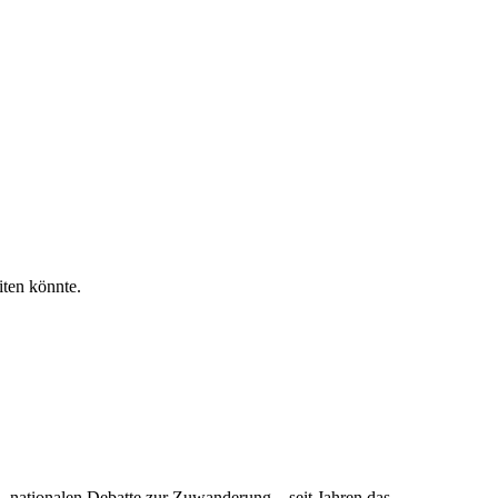
ten könnte.
, nationalen Debatte zur Zuwanderung – seit Jahren das