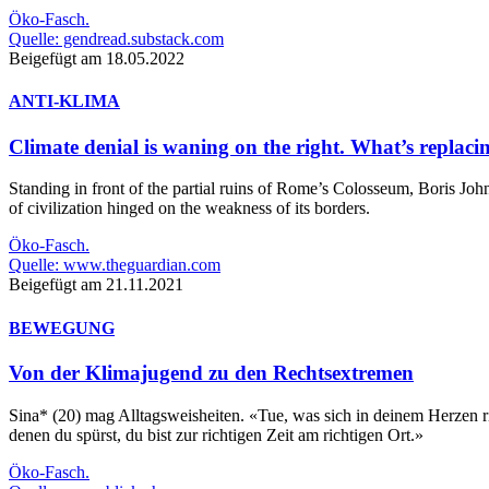
Öko-Fasch.
Quelle: gendread.substack.com
Beigefügt am 18.05.2022
ANTI-KLIMA
Climate denial is waning on the right. What’s replacin
Standing in front of the partial ruins of Rome’s Colosseum, Boris John
of civilization hinged on the weakness of its borders.
Öko-Fasch.
Quelle: www.theguardian.com
Beigefügt am 21.11.2021
BEWEGUNG
Von der Klimajugend zu den Rechtsextremen
Sina* (20) mag Alltagsweisheiten. «Tue, was sich in deinem Herzen ric
denen du spürst, du bist zur richtigen Zeit am richtigen Ort.»
Öko-Fasch.