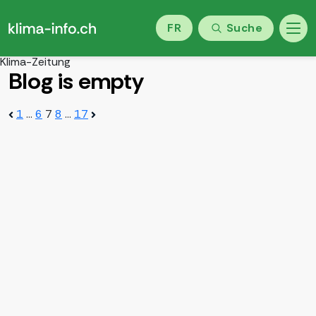
FR
Suche
Klima-Zeitung
Blog is empty
Beitragsnavigation
1
…
6
7
8
…
17