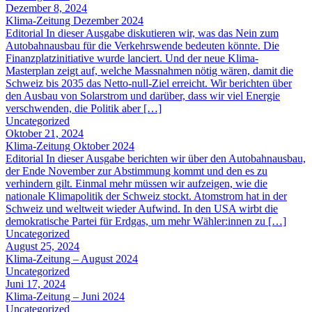
Dezember 8, 2024
Klima-Zeitung Dezember 2024
Editorial In dieser Ausgabe diskutieren wir, was das Nein zum
Autobahnausbau für die Verkehrswende bedeuten könnte. Die
Finanzplatzinitiative wurde lanciert. Und der neue Klima-
Masterplan zeigt auf, welche Massnahmen nötig wären, damit die
Schweiz bis 2035 das Netto-null-Ziel erreicht. Wir berichten über
den Ausbau von Solarstrom und darüber, dass wir viel Energie
verschwenden, die Politik aber […]
Uncategorized
Oktober 21, 2024
Klima-Zeitung Oktober 2024
Editorial In dieser Ausgabe berichten wir über den Autobahnausbau,
der Ende November zur Abstimmung kommt und den es zu
verhindern gilt. Einmal mehr müssen wir aufzeigen, wie die
nationale Klimapolitik der Schweiz stockt. Atomstrom hat in der
Schweiz und weltweit wieder Aufwind. In den USA wirbt die
demokratische Partei für Erdgas, um mehr Wähler:innen zu […]
Uncategorized
August 25, 2024
Klima-Zeitung – August 2024
Uncategorized
Juni 17, 2024
Klima-Zeitung – Juni 2024
Uncategorized