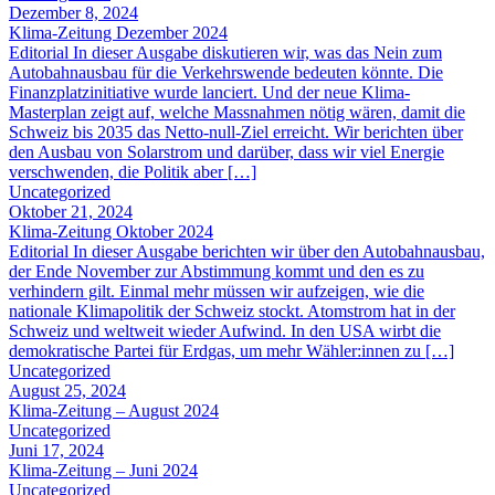
Dezember 8, 2024
Klima-Zeitung Dezember 2024
Editorial In dieser Ausgabe diskutieren wir, was das Nein zum
Autobahnausbau für die Verkehrswende bedeuten könnte. Die
Finanzplatzinitiative wurde lanciert. Und der neue Klima-
Masterplan zeigt auf, welche Massnahmen nötig wären, damit die
Schweiz bis 2035 das Netto-null-Ziel erreicht. Wir berichten über
den Ausbau von Solarstrom und darüber, dass wir viel Energie
verschwenden, die Politik aber […]
Uncategorized
Oktober 21, 2024
Klima-Zeitung Oktober 2024
Editorial In dieser Ausgabe berichten wir über den Autobahnausbau,
der Ende November zur Abstimmung kommt und den es zu
verhindern gilt. Einmal mehr müssen wir aufzeigen, wie die
nationale Klimapolitik der Schweiz stockt. Atomstrom hat in der
Schweiz und weltweit wieder Aufwind. In den USA wirbt die
demokratische Partei für Erdgas, um mehr Wähler:innen zu […]
Uncategorized
August 25, 2024
Klima-Zeitung – August 2024
Uncategorized
Juni 17, 2024
Klima-Zeitung – Juni 2024
Uncategorized