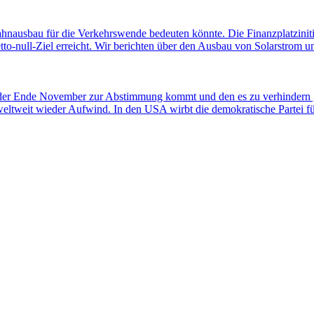
ahnausbau für die Verkehrswende bedeuten könnte. Die Finanzplatziniti
-null-Ziel erreicht. Wir berichten über den Ausbau von Solarstrom und
 der Ende November zur Abstimmung kommt und den es zu verhindern gi
weltweit wieder Aufwind. In den USA wirbt die demokratische Partei 