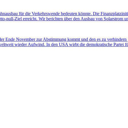
ahnausbau für die Verkehrswende bedeuten könnte. Die Finanzplatziniti
-null-Ziel erreicht. Wir berichten über den Ausbau von Solarstrom und
 der Ende November zur Abstimmung kommt und den es zu verhindern gi
weltweit wieder Aufwind. In den USA wirbt die demokratische Partei 