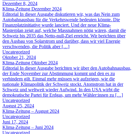
Dezember 8, 2024
Klima-Zeitung Dezember 2024
Editorial In dieser Ausgabe diskutieren wir, was das Nein zum
Autobahnausbau für die Verkehrswende bedeuten könnte. Die
Finanzplatzinitiative wurde lanciert. Und der neue Klima-
Masterplan zeigt auf, welche Massnahmen nötig wären, damit die
Schweiz bis 2035 das Netto-null-Ziel erreicht. Wir berichten über
den Ausbau von Solarstrom und darüber, dass wir viel Energie
verschwenden, die Politik aber […]
Uncategorized
Oktober 21, 2024
Klima-Zeitung Oktober 2024
Editorial In dieser Ausgabe berichten wir über den Autobahnausbau,
der Ende November zur Abstimmung kommt und den es zu
verhindern gilt. Einmal mehr müssen wir aufzeigen, wie die
nationale Klimapolitik der Schweiz stockt. Atomstrom hat in der
Schweiz und weltweit wieder Aufwind. In den USA wirbt die
demokratische Partei für Erdgas, um mehr Wähler:innen zu […]
Uncategorized
August 25, 2024
Klima-Zeitung – August 2024
Uncategorized
Juni 17, 2024
Klima-Zeitung – Juni 2024
Uncategorized