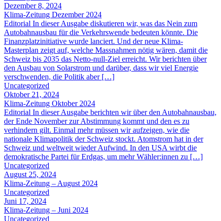
Dezember 8, 2024
Klima-Zeitung Dezember 2024
Editorial In dieser Ausgabe diskutieren wir, was das Nein zum
Autobahnausbau für die Verkehrswende bedeuten könnte. Die
Finanzplatzinitiative wurde lanciert. Und der neue Klima-
Masterplan zeigt auf, welche Massnahmen nötig wären, damit die
Schweiz bis 2035 das Netto-null-Ziel erreicht. Wir berichten über
den Ausbau von Solarstrom und darüber, dass wir viel Energie
verschwenden, die Politik aber […]
Uncategorized
Oktober 21, 2024
Klima-Zeitung Oktober 2024
Editorial In dieser Ausgabe berichten wir über den Autobahnausbau,
der Ende November zur Abstimmung kommt und den es zu
verhindern gilt. Einmal mehr müssen wir aufzeigen, wie die
nationale Klimapolitik der Schweiz stockt. Atomstrom hat in der
Schweiz und weltweit wieder Aufwind. In den USA wirbt die
demokratische Partei für Erdgas, um mehr Wähler:innen zu […]
Uncategorized
August 25, 2024
Klima-Zeitung – August 2024
Uncategorized
Juni 17, 2024
Klima-Zeitung – Juni 2024
Uncategorized