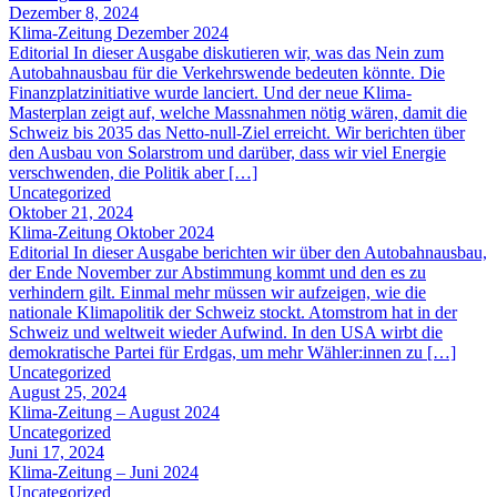
Dezember 8, 2024
Klima-Zeitung Dezember 2024
Editorial In dieser Ausgabe diskutieren wir, was das Nein zum
Autobahnausbau für die Verkehrswende bedeuten könnte. Die
Finanzplatzinitiative wurde lanciert. Und der neue Klima-
Masterplan zeigt auf, welche Massnahmen nötig wären, damit die
Schweiz bis 2035 das Netto-null-Ziel erreicht. Wir berichten über
den Ausbau von Solarstrom und darüber, dass wir viel Energie
verschwenden, die Politik aber […]
Uncategorized
Oktober 21, 2024
Klima-Zeitung Oktober 2024
Editorial In dieser Ausgabe berichten wir über den Autobahnausbau,
der Ende November zur Abstimmung kommt und den es zu
verhindern gilt. Einmal mehr müssen wir aufzeigen, wie die
nationale Klimapolitik der Schweiz stockt. Atomstrom hat in der
Schweiz und weltweit wieder Aufwind. In den USA wirbt die
demokratische Partei für Erdgas, um mehr Wähler:innen zu […]
Uncategorized
August 25, 2024
Klima-Zeitung – August 2024
Uncategorized
Juni 17, 2024
Klima-Zeitung – Juni 2024
Uncategorized