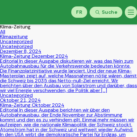
FR
Suche
Klima-Zeitung
All
Klimazeitung
Uncategorized
Uncategorized
Dezember 8, 2024
Klima-Zeitung Dezember 2024
Editorial In dieser Ausgabe diskutieren wir, was das Nein zum
Autobahnausbau für die Verkehrswende bedeuten könnte.
Die Finanzplatzinitiative wurde lanciert. Und der neue Klima-
Masterplan zeigt auf, welche Massnahmen nötig wären, damit
die Schweiz bis 2035 das Netto-null-Ziel erreicht. Wir
berichten über den Ausbau von Solarstrom und darüber, dass
wir viel Energie verschwenden, die Politik aber […]
Uncategorized
Oktober 21, 2024
Klima-Zeitung Oktober 2024
Editorial In dieser Ausgabe berichten wir über den
Autobahnausbau, der Ende November zur Abstimmung
kommt und den es zu verhindern gilt. Einmal mehr müssen wir
aufzeigen, wie die nationale Klimapolitik der Schweiz stockt.
Atomstrom hat in der Schweiz und weltweit wieder Aufwind.
In den USA wirbt die demokratische Partei für Erdgas, um