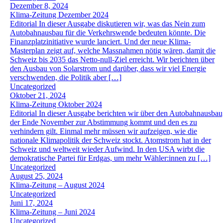
Dezember 8, 2024
Klima-Zeitung Dezember 2024
Editorial In dieser Ausgabe diskutieren wir, was das Nein zum
Autobahnausbau für die Verkehrswende bedeuten könnte. Die
Finanzplatzinitiative wurde lanciert. Und der neue Klima-
Masterplan zeigt auf, welche Massnahmen nötig wären, damit die
Schweiz bis 2035 das Netto-null-Ziel erreicht. Wir berichten über
den Ausbau von Solarstrom und darüber, dass wir viel Energie
verschwenden, die Politik aber […]
Uncategorized
Oktober 21, 2024
Klima-Zeitung Oktober 2024
Editorial In dieser Ausgabe berichten wir über den Autobahnausbau
der Ende November zur Abstimmung kommt und den es zu
verhindern gilt. Einmal mehr müssen wir aufzeigen, wie die
nationale Klimapolitik der Schweiz stockt. Atomstrom hat in der
Schweiz und weltweit wieder Aufwind. In den USA wirbt die
demokratische Partei für Erdgas, um mehr Wähler:innen zu […]
Uncategorized
August 25, 2024
Klima-Zeitung – August 2024
Uncategorized
Juni 17, 2024
Klima-Zeitung – Juni 2024
Uncategorized