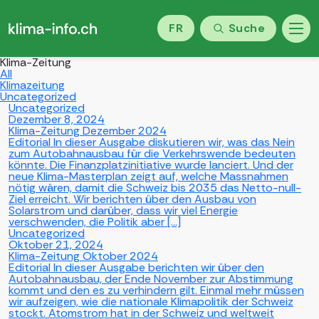
FR
Suche
Klima-Zeitung
All
Klimazeitung
Uncategorized
Uncategorized
Dezember 8, 2024
Klima-Zeitung Dezember 2024
Editorial In dieser Ausgabe diskutieren wir, was das Nein
zum Autobahnausbau für die Verkehrswende bedeuten
könnte. Die Finanzplatzinitiative wurde lanciert. Und der
neue Klima-Masterplan zeigt auf, welche Massnahmen
nötig wären, damit die Schweiz bis 2035 das Netto-null-
Ziel erreicht. Wir berichten über den Ausbau von
Solarstrom und darüber, dass wir viel Energie
verschwenden, die Politik aber […]
Uncategorized
Oktober 21, 2024
Klima-Zeitung Oktober 2024
Editorial In dieser Ausgabe berichten wir über den
Autobahnausbau, der Ende November zur Abstimmung
kommt und den es zu verhindern gilt. Einmal mehr müssen
wir aufzeigen, wie die nationale Klimapolitik der Schweiz
stockt. Atomstrom hat in der Schweiz und weltweit