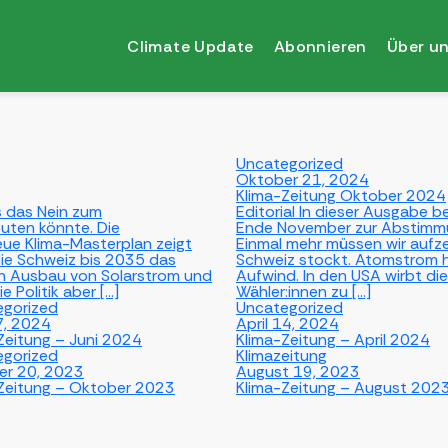
Climate Update
Abonnieren
Über u
Uncategorized
Oktober 21, 2024
Klima-Zeitung Oktober 2024
as das Nein zum
Editorial In dieser Ausgabe 
uten könnte. Die
Ende November zur Abstimmun
neue Klima-Masterplan zeigt
Einmal mehr müssen wir aufzei
ie Schweiz bis 2035 das
Schweiz stockt. Atomstrom h
den Ausbau von Solarstrom und
Aufwind. In den USA wirbt di
e Politik aber […]
Wähler:innen zu […]
egorized
Uncategorized
7, 2024
April 14, 2024
Zeitung – Juni 2024
Klima-Zeitung – April 2024
egorized
Klimazeitung
er 20, 2023
August 19, 2023
Zeitung – Oktober 2023
Klima-Zeitung – August 202