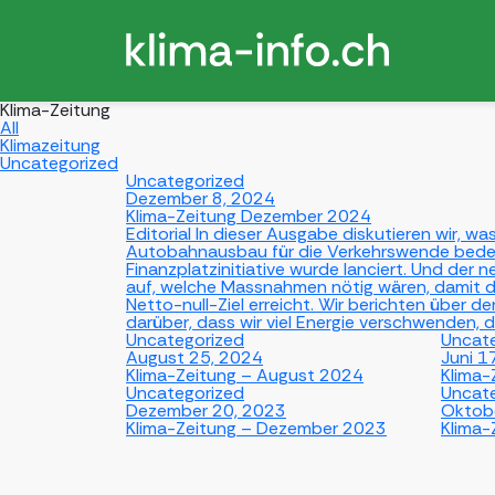
Klima-Zeitung
All
Klimazeitung
Uncategorized
Uncategorized
Dezember 8, 2024
Klima-Zeitung Dezember 2024
Editorial In dieser Ausgabe diskutieren wir, w
Autobahnausbau für die Verkehrswende bede
Finanzplatzinitiative wurde lanciert. Und der 
auf, welche Massnahmen nötig wären, damit d
Netto-null-Ziel erreicht. Wir berichten über 
darüber, dass wir viel Energie verschwenden, di
Uncategorized
Uncat
August 25, 2024
Juni 1
Klima-Zeitung – August 2024
Klima-
Uncategorized
Uncat
Dezember 20, 2023
Oktob
Klima-Zeitung – Dezember 2023
Klima-