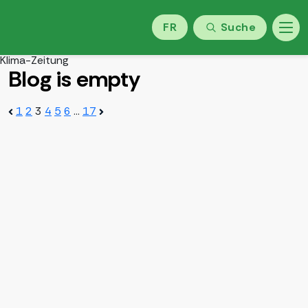
FR
Suche
Klima-Zeitung
Blog is empty
Beitragsnavigation
1
2
3
4
5
6
…
17