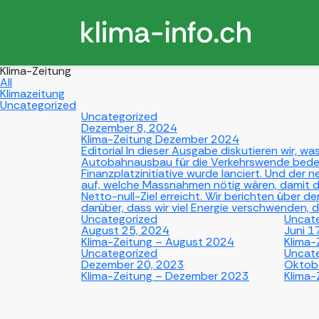
Klima-Zeitung
All
Klimazeitung
Uncategorized
Uncategorized
Dezember 8, 2024
Klima-Zeitung Dezember 2024
Editorial In dieser Ausgabe diskutieren wir, w
Autobahnausbau für die Verkehrswende bede
Finanzplatzinitiative wurde lanciert. Und der 
auf, welche Massnahmen nötig wären, damit d
Netto-null-Ziel erreicht. Wir berichten über 
darüber, dass wir viel Energie verschwenden, di
Uncategorized
Uncat
August 25, 2024
Juni 1
Klima-Zeitung – August 2024
Klima-
Uncategorized
Uncat
Dezember 20, 2023
Oktob
Klima-Zeitung – Dezember 2023
Klima-