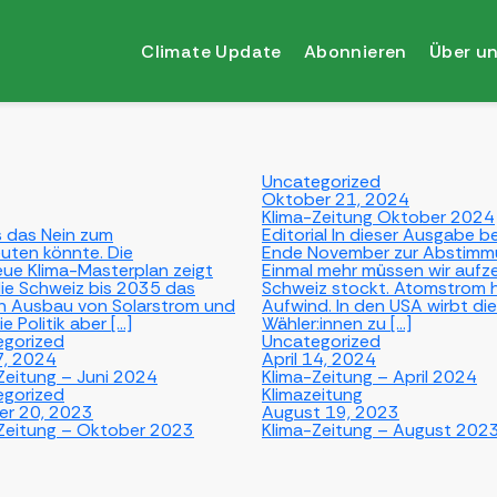
Climate Update
Abonnieren
Über u
Uncategorized
Oktober 21, 2024
Klima-Zeitung Oktober 2024
as das Nein zum
Editorial In dieser Ausgabe 
uten könnte. Die
Ende November zur Abstimmun
neue Klima-Masterplan zeigt
Einmal mehr müssen wir aufzei
ie Schweiz bis 2035 das
Schweiz stockt. Atomstrom h
den Ausbau von Solarstrom und
Aufwind. In den USA wirbt di
e Politik aber […]
Wähler:innen zu […]
egorized
Uncategorized
7, 2024
April 14, 2024
Zeitung – Juni 2024
Klima-Zeitung – April 2024
egorized
Klimazeitung
er 20, 2023
August 19, 2023
Zeitung – Oktober 2023
Klima-Zeitung – August 202