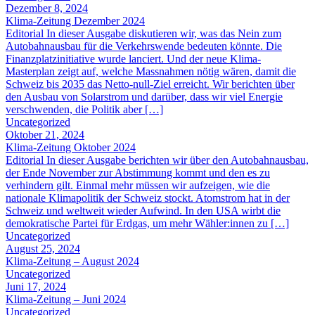
Dezember 8, 2024
Klima-Zeitung Dezember 2024
Editorial In dieser Ausgabe diskutieren wir, was das Nein zum
Autobahnausbau für die Verkehrswende bedeuten könnte. Die
Finanzplatzinitiative wurde lanciert. Und der neue Klima-
Masterplan zeigt auf, welche Massnahmen nötig wären, damit die
Schweiz bis 2035 das Netto-null-Ziel erreicht. Wir berichten über
den Ausbau von Solarstrom und darüber, dass wir viel Energie
verschwenden, die Politik aber […]
Uncategorized
Oktober 21, 2024
Klima-Zeitung Oktober 2024
Editorial In dieser Ausgabe berichten wir über den Autobahnausbau,
der Ende November zur Abstimmung kommt und den es zu
verhindern gilt. Einmal mehr müssen wir aufzeigen, wie die
nationale Klimapolitik der Schweiz stockt. Atomstrom hat in der
Schweiz und weltweit wieder Aufwind. In den USA wirbt die
demokratische Partei für Erdgas, um mehr Wähler:innen zu […]
Uncategorized
August 25, 2024
Klima-Zeitung – August 2024
Uncategorized
Juni 17, 2024
Klima-Zeitung – Juni 2024
Uncategorized