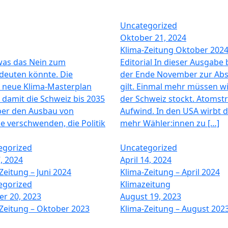
Uncategorized
Oktober 21, 2024
Klima-Zeitung Oktober 202
 was das Nein zum
Editorial In dieser Ausgab
deuten könnte. Die
der Ende November zur Ab
er neue Klima-Masterplan
gilt. Einmal mehr müssen wir
damit die Schweiz bis 2035
der Schweiz stockt. Atomst
 über den Ausbau von
Aufwind. In den USA wirbt d
ie verschwenden, die Politik
mehr Wähler:innen zu […]
egorized
Uncategorized
7, 2024
April 14, 2024
Zeitung – Juni 2024
Klima-Zeitung – April 2024
egorized
Klimazeitung
r 20, 2023
August 19, 2023
Zeitung – Oktober 2023
Klima-Zeitung – August 202