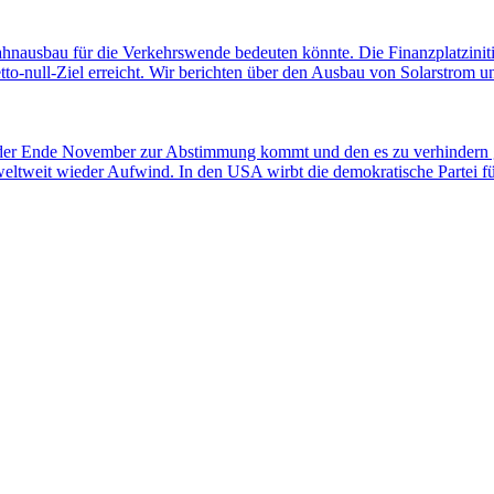
ahnausbau für die Verkehrswende bedeuten könnte. Die Finanzplatziniti
-null-Ziel erreicht. Wir berichten über den Ausbau von Solarstrom und
 der Ende November zur Abstimmung kommt und den es zu verhindern gi
weltweit wieder Aufwind. In den USA wirbt die demokratische Partei 