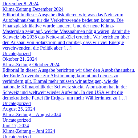
Dezember 8, 2024
Klima-Zeitung Dezember 2024
Editorial In dieser Ausgabe diskutieren wir, was das Nein zum
Autobahnausbau für die Verkehrswende bedeuten könnte. Die
Finanzplatzinitiative wurde lanciert. Und der neue Klima-
Masterplan zeigt auf, welche Massnahmen nötig wären, damit die
Schweiz bis 2035 das Netto-null-Ziel erreicht. Wir berichten über
den Ausbau von Solarstrom und darüber, dass wir viel Energie
verschwenden, die Politik aber […]
Uncategorized
Oktober 21, 2024
Klima-Zeitung Oktober 2024
Editorial In dieser Ausgabe berichten wir über den Autobahnausbau,
der Ende November zur Abstimmung kommt und den es zu
verhindern gilt. Einmal mehr müssen wir aufzeigen, wie die
nationale Klimapolitik der Schweiz stockt. Atomstrom hat in der
Schweiz und weltweit wieder Aufwind. In den USA wirbt die
demokratische Partei für Erdgas, um mehr Wähler:innen zu […]
Uncategorized
August 25, 2024
Klima-Zeitung – August 2024
Uncategorized
Juni 17, 2024
Klima-Zeitung – Juni 2024
Uncategorized