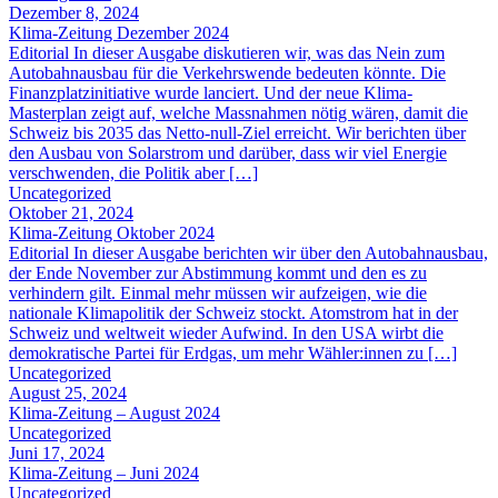
Dezember 8, 2024
Klima-Zeitung Dezember 2024
Editorial In dieser Ausgabe diskutieren wir, was das Nein zum
Autobahnausbau für die Verkehrswende bedeuten könnte. Die
Finanzplatzinitiative wurde lanciert. Und der neue Klima-
Masterplan zeigt auf, welche Massnahmen nötig wären, damit die
Schweiz bis 2035 das Netto-null-Ziel erreicht. Wir berichten über
den Ausbau von Solarstrom und darüber, dass wir viel Energie
verschwenden, die Politik aber […]
Uncategorized
Oktober 21, 2024
Klima-Zeitung Oktober 2024
Editorial In dieser Ausgabe berichten wir über den Autobahnausbau,
der Ende November zur Abstimmung kommt und den es zu
verhindern gilt. Einmal mehr müssen wir aufzeigen, wie die
nationale Klimapolitik der Schweiz stockt. Atomstrom hat in der
Schweiz und weltweit wieder Aufwind. In den USA wirbt die
demokratische Partei für Erdgas, um mehr Wähler:innen zu […]
Uncategorized
August 25, 2024
Klima-Zeitung – August 2024
Uncategorized
Juni 17, 2024
Klima-Zeitung – Juni 2024
Uncategorized