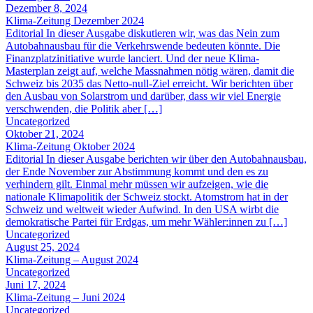
Dezember 8, 2024
Klima-Zeitung Dezember 2024
Editorial In dieser Ausgabe diskutieren wir, was das Nein zum
Autobahnausbau für die Verkehrswende bedeuten könnte. Die
Finanzplatzinitiative wurde lanciert. Und der neue Klima-
Masterplan zeigt auf, welche Massnahmen nötig wären, damit die
Schweiz bis 2035 das Netto-null-Ziel erreicht. Wir berichten über
den Ausbau von Solarstrom und darüber, dass wir viel Energie
verschwenden, die Politik aber […]
Uncategorized
Oktober 21, 2024
Klima-Zeitung Oktober 2024
Editorial In dieser Ausgabe berichten wir über den Autobahnausbau,
der Ende November zur Abstimmung kommt und den es zu
verhindern gilt. Einmal mehr müssen wir aufzeigen, wie die
nationale Klimapolitik der Schweiz stockt. Atomstrom hat in der
Schweiz und weltweit wieder Aufwind. In den USA wirbt die
demokratische Partei für Erdgas, um mehr Wähler:innen zu […]
Uncategorized
August 25, 2024
Klima-Zeitung – August 2024
Uncategorized
Juni 17, 2024
Klima-Zeitung – Juni 2024
Uncategorized