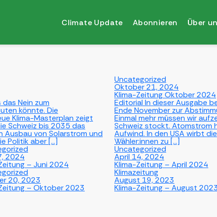
Climate Update
Abonnieren
Über u
Uncategorized
Oktober 21, 2024
Klima-Zeitung Oktober 2024
as das Nein zum
Editorial In dieser Ausgabe 
uten könnte. Die
Ende November zur Abstimmun
neue Klima-Masterplan zeigt
Einmal mehr müssen wir aufzei
ie Schweiz bis 2035 das
Schweiz stockt. Atomstrom h
den Ausbau von Solarstrom und
Aufwind. In den USA wirbt di
e Politik aber […]
Wähler:innen zu […]
egorized
Uncategorized
7, 2024
April 14, 2024
Zeitung – Juni 2024
Klima-Zeitung – April 2024
egorized
Klimazeitung
er 20, 2023
August 19, 2023
Zeitung – Oktober 2023
Klima-Zeitung – August 202