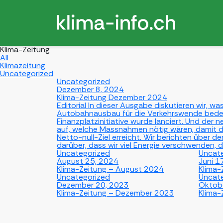
Klima-Zeitung
All
Klimazeitung
Uncategorized
Uncategorized
Dezember 8, 2024
Klima-Zeitung Dezember 2024
Editorial In dieser Ausgabe diskutieren wir, w
Autobahnausbau für die Verkehrswende bede
Finanzplatzinitiative wurde lanciert. Und der 
auf, welche Massnahmen nötig wären, damit d
Netto-null-Ziel erreicht. Wir berichten über 
darüber, dass wir viel Energie verschwenden, di
Uncategorized
Uncat
August 25, 2024
Juni 1
Klima-Zeitung – August 2024
Klima-
Uncategorized
Uncat
Dezember 20, 2023
Oktob
Klima-Zeitung – Dezember 2023
Klima-