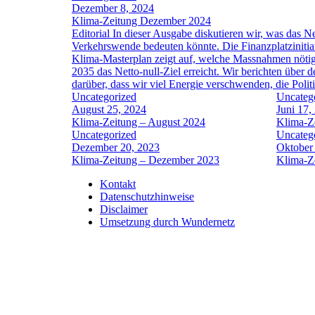
Dezember 8, 2024
Klima-Zeitung Dezember 2024
Editorial In dieser Ausgabe diskutieren wir, was das 
Verkehrswende bedeuten könnte. Die Finanzplatzinitia
Klima-Masterplan zeigt auf, welche Massnahmen nötig
2035 das Netto-null-Ziel erreicht. Wir berichten über
darüber, dass wir viel Energie verschwenden, die Polit
Uncategorized
Uncateg
August 25, 2024
Juni 17,
Klima-Zeitung – August 2024
Klima-Ze
Uncategorized
Uncateg
Dezember 20, 2023
Oktober
Klima-Zeitung – Dezember 2023
Klima-Z
Kontakt
Datenschutzhinweise
Disclaimer
Umsetzung durch Wundernetz