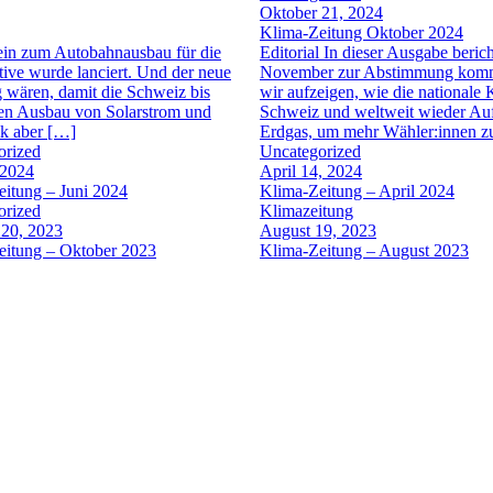
Oktober 21, 2024
Klima-Zeitung Oktober 2024
Nein zum Autobahnausbau für die
Editorial In dieser Ausgabe beri
tive wurde lanciert. Und der neue
November zur Abstimmung kommt 
 wären, damit die Schweiz bis
wir aufzeigen, wie die nationale 
 den Ausbau von Solarstrom und
Schweiz und weltweit wieder Auf
ik aber […]
Erdgas, um mehr Wähler:innen z
orized
Uncategorized
 2024
April 14, 2024
itung – Juni 2024
Klima-Zeitung – April 2024
orized
Klimazeitung
 20, 2023
August 19, 2023
eitung – Oktober 2023
Klima-Zeitung – August 2023