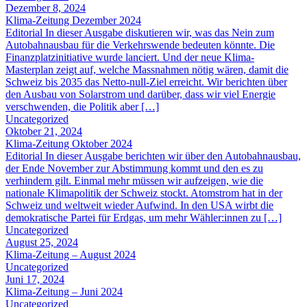
Dezember 8, 2024
Klima-Zeitung Dezember 2024
Editorial In dieser Ausgabe diskutieren wir, was das Nein zum
Autobahnausbau für die Verkehrswende bedeuten könnte. Die
Finanzplatzinitiative wurde lanciert. Und der neue Klima-
Masterplan zeigt auf, welche Massnahmen nötig wären, damit die
Schweiz bis 2035 das Netto-null-Ziel erreicht. Wir berichten über
den Ausbau von Solarstrom und darüber, dass wir viel Energie
verschwenden, die Politik aber […]
Uncategorized
Oktober 21, 2024
Klima-Zeitung Oktober 2024
Editorial In dieser Ausgabe berichten wir über den Autobahnausbau,
der Ende November zur Abstimmung kommt und den es zu
verhindern gilt. Einmal mehr müssen wir aufzeigen, wie die
nationale Klimapolitik der Schweiz stockt. Atomstrom hat in der
Schweiz und weltweit wieder Aufwind. In den USA wirbt die
demokratische Partei für Erdgas, um mehr Wähler:innen zu […]
Uncategorized
August 25, 2024
Klima-Zeitung – August 2024
Uncategorized
Juni 17, 2024
Klima-Zeitung – Juni 2024
Uncategorized