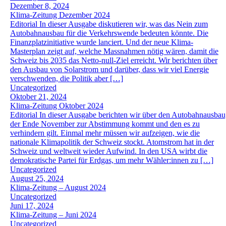
Dezember 8, 2024
Klima-Zeitung Dezember 2024
Editorial In dieser Ausgabe diskutieren wir, was das Nein zum
Autobahnausbau für die Verkehrswende bedeuten könnte. Die
Finanzplatzinitiative wurde lanciert. Und der neue Klima-
Masterplan zeigt auf, welche Massnahmen nötig wären, damit die
Schweiz bis 2035 das Netto-null-Ziel erreicht. Wir berichten über
den Ausbau von Solarstrom und darüber, dass wir viel Energie
verschwenden, die Politik aber […]
Uncategorized
Oktober 21, 2024
Klima-Zeitung Oktober 2024
Editorial In dieser Ausgabe berichten wir über den Autobahnausbau
der Ende November zur Abstimmung kommt und den es zu
verhindern gilt. Einmal mehr müssen wir aufzeigen, wie die
nationale Klimapolitik der Schweiz stockt. Atomstrom hat in der
Schweiz und weltweit wieder Aufwind. In den USA wirbt die
demokratische Partei für Erdgas, um mehr Wähler:innen zu […]
Uncategorized
August 25, 2024
Klima-Zeitung – August 2024
Uncategorized
Juni 17, 2024
Klima-Zeitung – Juni 2024
Uncategorized