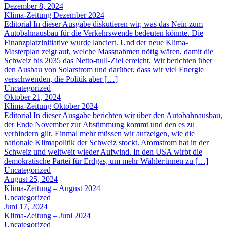
Dezember 8, 2024
Klima-Zeitung Dezember 2024
Editorial In dieser Ausgabe diskutieren wir, was das Nein zum
Autobahnausbau für die Verkehrswende bedeuten könnte. Die
Finanzplatzinitiative wurde lanciert. Und der neue Klima-
Masterplan zeigt auf, welche Massnahmen nötig wären, damit die
Schweiz bis 2035 das Netto-null-Ziel erreicht. Wir berichten über
den Ausbau von Solarstrom und darüber, dass wir viel Energie
verschwenden, die Politik aber […]
Uncategorized
Oktober 21, 2024
Klima-Zeitung Oktober 2024
Editorial In dieser Ausgabe berichten wir über den Autobahnausbau,
der Ende November zur Abstimmung kommt und den es zu
verhindern gilt. Einmal mehr müssen wir aufzeigen, wie die
nationale Klimapolitik der Schweiz stockt. Atomstrom hat in der
Schweiz und weltweit wieder Aufwind. In den USA wirbt die
demokratische Partei für Erdgas, um mehr Wähler:innen zu […]
Uncategorized
August 25, 2024
Klima-Zeitung – August 2024
Uncategorized
Juni 17, 2024
Klima-Zeitung – Juni 2024
Uncategorized