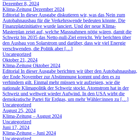
Dezember 8, 2024
Klima-Zeitung Dezember 2024
Editorial In dieser Ausgabe diskutieren wir, was das Nein zum
Autobahnausbau für die Verkehrswende bedeuten könnte. Die
Finanzplatzinitiative wurde lanciert. Und der neue Klima-
Masterplan zeigt auf, welche Massnahmen nötig wären, damit die
Schweiz bis 2035 das Netto-null-Ziel erreicht. Wir berichten über
den Ausbau von Solarstrom und darüber, dass wir viel Energie
verschwenden, die Politik aber […]
Uncategorized
Oktober 21, 2024
Klima-Zeitung Oktober 2024
Editorial In dieser Ausgabe berichten wir über den Autobahnausbau,
der Ende November zur Abstimmung kommt und den es zu
verhindern gilt. Einmal mehr müssen wir aufzeigen, wie die
nationale Klimapolitik der Schweiz stockt. Atomstrom hat in der
Schweiz und weltweit wieder Aufwind. In den USA wirbt die
demokratische Partei für Erdgas, um mehr Wähler:innen zu […]
Uncategorized
August 25, 2024
Klima-Zeitung – August 2024
Uncategorized
Juni 17, 2024
Klima-Zeitung – Juni 2024
Uncategorized