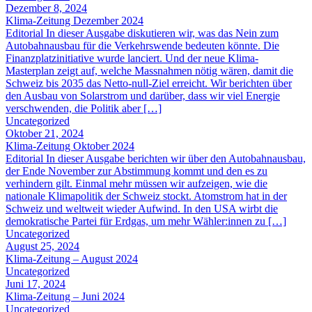
Dezember 8, 2024
Klima-Zeitung Dezember 2024
Editorial In dieser Ausgabe diskutieren wir, was das Nein zum
Autobahnausbau für die Verkehrswende bedeuten könnte. Die
Finanzplatzinitiative wurde lanciert. Und der neue Klima-
Masterplan zeigt auf, welche Massnahmen nötig wären, damit die
Schweiz bis 2035 das Netto-null-Ziel erreicht. Wir berichten über
den Ausbau von Solarstrom und darüber, dass wir viel Energie
verschwenden, die Politik aber […]
Uncategorized
Oktober 21, 2024
Klima-Zeitung Oktober 2024
Editorial In dieser Ausgabe berichten wir über den Autobahnausbau,
der Ende November zur Abstimmung kommt und den es zu
verhindern gilt. Einmal mehr müssen wir aufzeigen, wie die
nationale Klimapolitik der Schweiz stockt. Atomstrom hat in der
Schweiz und weltweit wieder Aufwind. In den USA wirbt die
demokratische Partei für Erdgas, um mehr Wähler:innen zu […]
Uncategorized
August 25, 2024
Klima-Zeitung – August 2024
Uncategorized
Juni 17, 2024
Klima-Zeitung – Juni 2024
Uncategorized