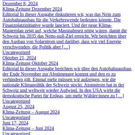
Dezember 8, 2024
Klima-Zeitung Dezember 2024
Editorial In dieser Ausgabe diskutieren wir, was das Nein zum
Autobahnausbau für die Verkehrswende bedeuten könnte. Die
Finanzplatzinitiative wurde lanciert. Und der neue Klima-
Masterplan zeigt auf, welche Massnahmen nötig wären, damit die
Schweiz bis 2035 das Netto-null-Ziel erreicht. Wir berichten über
den Ausbau von Solarstrom und darüber, dass wir viel Energie
verschwenden, die Politik aber […]
Uncategorized
Oktober 21, 2024
Klima-Zeitung Oktober 2024
Editorial In dieser Ausgabe berichten wir über den Autobahnausbau,
der Ende November zur Abstimmung kommt und den es zu
verhindern gilt. Einmal mehr müssen wir aufzeigen, wie die
nationale Klimapolitik der Schweiz stockt. Atomstrom hat in der
Schweiz und weltweit wieder Aufwind. In den USA wirbt die
demokratische Partei für Erdgas, um mehr Wähler:innen zu […]
Uncategorized
August 25, 2024
Klima-Zeitung – August 2024
Uncategorized
Juni 17, 2024
Klima-Zeitung – Juni 2024
Uncategorized