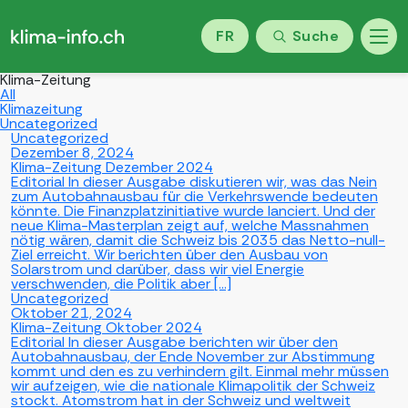
FR
Suche
Klima-Zeitung
All
Klimazeitung
Uncategorized
Uncategorized
Dezember 8, 2024
Klima-Zeitung Dezember 2024
Editorial In dieser Ausgabe diskutieren wir, was das Nein
zum Autobahnausbau für die Verkehrswende bedeuten
könnte. Die Finanzplatzinitiative wurde lanciert. Und der
neue Klima-Masterplan zeigt auf, welche Massnahmen
nötig wären, damit die Schweiz bis 2035 das Netto-null-
Ziel erreicht. Wir berichten über den Ausbau von
Solarstrom und darüber, dass wir viel Energie
verschwenden, die Politik aber […]
Uncategorized
Oktober 21, 2024
Klima-Zeitung Oktober 2024
Editorial In dieser Ausgabe berichten wir über den
Autobahnausbau, der Ende November zur Abstimmung
kommt und den es zu verhindern gilt. Einmal mehr müssen
wir aufzeigen, wie die nationale Klimapolitik der Schweiz
stockt. Atomstrom hat in der Schweiz und weltweit