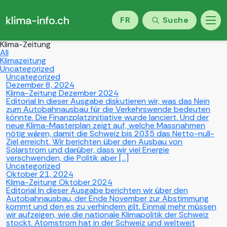
FR
Suche
Klima-Zeitung
All
Klimazeitung
Uncategorized
Uncategorized
Dezember 8, 2024
Klima-Zeitung Dezember 2024
Editorial In dieser Ausgabe diskutieren wir, was das Nein
zum Autobahnausbau für die Verkehrswende bedeuten
könnte. Die Finanzplatzinitiative wurde lanciert. Und der
neue Klima-Masterplan zeigt auf, welche Massnahmen
nötig wären, damit die Schweiz bis 2035 das Netto-null-
Ziel erreicht. Wir berichten über den Ausbau von
Solarstrom und darüber, dass wir viel Energie
verschwenden, die Politik aber […]
Uncategorized
Oktober 21, 2024
Klima-Zeitung Oktober 2024
Editorial In dieser Ausgabe berichten wir über den
Autobahnausbau, der Ende November zur Abstimmung
kommt und den es zu verhindern gilt. Einmal mehr müssen
wir aufzeigen, wie die nationale Klimapolitik der Schweiz
stockt. Atomstrom hat in der Schweiz und weltweit