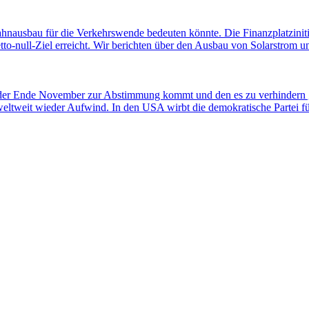
ahnausbau für die Verkehrswende bedeuten könnte. Die Finanzplatziniti
-null-Ziel erreicht. Wir berichten über den Ausbau von Solarstrom und
 der Ende November zur Abstimmung kommt und den es zu verhindern gi
weltweit wieder Aufwind. In den USA wirbt die demokratische Partei 