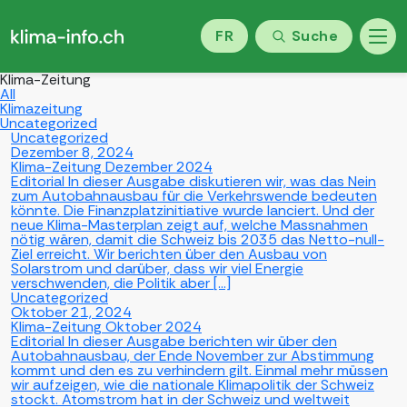
FR
Suche
Klima-Zeitung
All
Klimazeitung
Uncategorized
Uncategorized
Dezember 8, 2024
Klima-Zeitung Dezember 2024
Editorial In dieser Ausgabe diskutieren wir, was das Nein
zum Autobahnausbau für die Verkehrswende bedeuten
könnte. Die Finanzplatzinitiative wurde lanciert. Und der
neue Klima-Masterplan zeigt auf, welche Massnahmen
nötig wären, damit die Schweiz bis 2035 das Netto-null-
Ziel erreicht. Wir berichten über den Ausbau von
Solarstrom und darüber, dass wir viel Energie
verschwenden, die Politik aber […]
Uncategorized
Oktober 21, 2024
Klima-Zeitung Oktober 2024
Editorial In dieser Ausgabe berichten wir über den
Autobahnausbau, der Ende November zur Abstimmung
kommt und den es zu verhindern gilt. Einmal mehr müssen
wir aufzeigen, wie die nationale Klimapolitik der Schweiz
stockt. Atomstrom hat in der Schweiz und weltweit