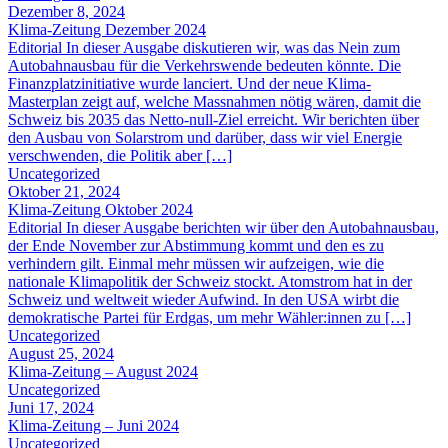
Dezember 8, 2024
Klima-Zeitung Dezember 2024
Editorial In dieser Ausgabe diskutieren wir, was das Nein zum
Autobahnausbau für die Verkehrswende bedeuten könnte. Die
Finanzplatzinitiative wurde lanciert. Und der neue Klima-
Masterplan zeigt auf, welche Massnahmen nötig wären, damit die
Schweiz bis 2035 das Netto-null-Ziel erreicht. Wir berichten über
den Ausbau von Solarstrom und darüber, dass wir viel Energie
verschwenden, die Politik aber […]
Uncategorized
Oktober 21, 2024
Klima-Zeitung Oktober 2024
Editorial In dieser Ausgabe berichten wir über den Autobahnausbau,
der Ende November zur Abstimmung kommt und den es zu
verhindern gilt. Einmal mehr müssen wir aufzeigen, wie die
nationale Klimapolitik der Schweiz stockt. Atomstrom hat in der
Schweiz und weltweit wieder Aufwind. In den USA wirbt die
demokratische Partei für Erdgas, um mehr Wähler:innen zu […]
Uncategorized
August 25, 2024
Klima-Zeitung – August 2024
Uncategorized
Juni 17, 2024
Klima-Zeitung – Juni 2024
Uncategorized