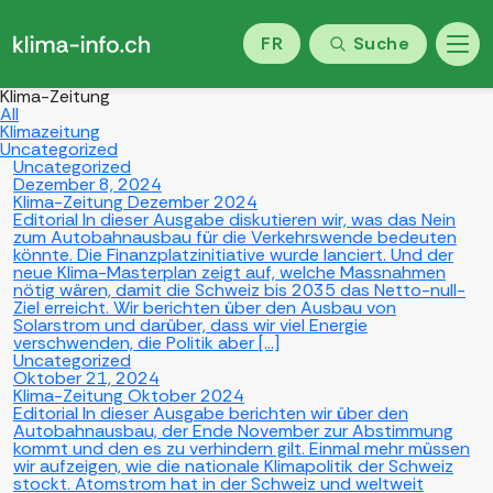
FR
Suche
Klima-Zeitung
All
Klimazeitung
Uncategorized
Uncategorized
Dezember 8, 2024
Klima-Zeitung Dezember 2024
Editorial In dieser Ausgabe diskutieren wir, was das Nein
zum Autobahnausbau für die Verkehrswende bedeuten
könnte. Die Finanzplatzinitiative wurde lanciert. Und der
neue Klima-Masterplan zeigt auf, welche Massnahmen
nötig wären, damit die Schweiz bis 2035 das Netto-null-
Ziel erreicht. Wir berichten über den Ausbau von
Solarstrom und darüber, dass wir viel Energie
verschwenden, die Politik aber […]
Uncategorized
Oktober 21, 2024
Klima-Zeitung Oktober 2024
Editorial In dieser Ausgabe berichten wir über den
Autobahnausbau, der Ende November zur Abstimmung
kommt und den es zu verhindern gilt. Einmal mehr müssen
wir aufzeigen, wie die nationale Klimapolitik der Schweiz
stockt. Atomstrom hat in der Schweiz und weltweit