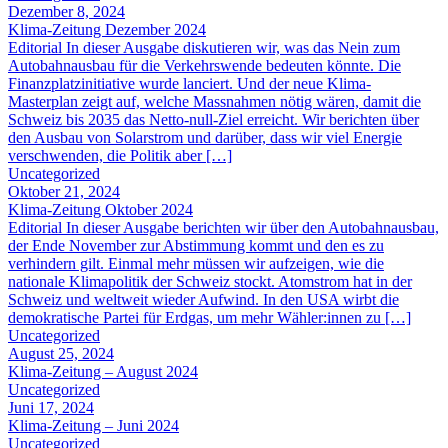
Dezember 8, 2024
Klima-Zeitung Dezember 2024
Editorial In dieser Ausgabe diskutieren wir, was das Nein zum
Autobahnausbau für die Verkehrswende bedeuten könnte. Die
Finanzplatzinitiative wurde lanciert. Und der neue Klima-
Masterplan zeigt auf, welche Massnahmen nötig wären, damit die
Schweiz bis 2035 das Netto-null-Ziel erreicht. Wir berichten über
den Ausbau von Solarstrom und darüber, dass wir viel Energie
verschwenden, die Politik aber […]
Uncategorized
Oktober 21, 2024
Klima-Zeitung Oktober 2024
Editorial In dieser Ausgabe berichten wir über den Autobahnausbau,
der Ende November zur Abstimmung kommt und den es zu
verhindern gilt. Einmal mehr müssen wir aufzeigen, wie die
nationale Klimapolitik der Schweiz stockt. Atomstrom hat in der
Schweiz und weltweit wieder Aufwind. In den USA wirbt die
demokratische Partei für Erdgas, um mehr Wähler:innen zu […]
Uncategorized
August 25, 2024
Klima-Zeitung – August 2024
Uncategorized
Juni 17, 2024
Klima-Zeitung – Juni 2024
Uncategorized