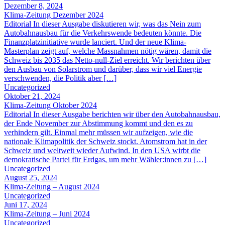
Dezember 8, 2024
Klima-Zeitung Dezember 2024
Editorial In dieser Ausgabe diskutieren wir, was das Nein zum
Autobahnausbau für die Verkehrswende bedeuten könnte. Die
Finanzplatzinitiative wurde lanciert. Und der neue Klima-
Masterplan zeigt auf, welche Massnahmen nötig wären, damit die
Schweiz bis 2035 das Netto-null-Ziel erreicht. Wir berichten über
den Ausbau von Solarstrom und darüber, dass wir viel Energie
verschwenden, die Politik aber […]
Uncategorized
Oktober 21, 2024
Klima-Zeitung Oktober 2024
Editorial In dieser Ausgabe berichten wir über den Autobahnausbau,
der Ende November zur Abstimmung kommt und den es zu
verhindern gilt. Einmal mehr müssen wir aufzeigen, wie die
nationale Klimapolitik der Schweiz stockt. Atomstrom hat in der
Schweiz und weltweit wieder Aufwind. In den USA wirbt die
demokratische Partei für Erdgas, um mehr Wähler:innen zu […]
Uncategorized
August 25, 2024
Klima-Zeitung – August 2024
Uncategorized
Juni 17, 2024
Klima-Zeitung – Juni 2024
Uncategorized