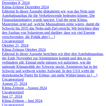
Dezember 8, 2024
Klima-Zeitung Dezember 2024
Editorial In dieser Ausgabe diskutieren wir, was das Nein zum
Autobahnausbau für die Verkehrswende bedeuten könnte. Die
Finanzplatzinitiative wurde lanciert. Und der neue Klima-
Masterplan zeigt auf, welche Massnahmen nötig wären, damit die
Schweiz bis 2035 das Netto-null-Ziel erreicht. Wir berichten über
den Ausbau von Solarstrom und darüber, dass wir viel Energie
verschwenden, die Politik aber […]
Uncategorized
Oktober 21, 2024
Klima-Zeitung Oktober 2024
Editorial In dieser Ausgabe berichten wir über den Autobahnausbau,
der Ende November zur Abstimmung kommt und den es zu
verhindern gilt. Einmal mehr müssen wir aufzeigen, wie die
nationale Klimapolitik der Schweiz stockt. Atomstrom hat in der
Schweiz und weltweit wieder Aufwind. In den USA wirbt die
demokratische Partei für Erdgas, um mehr Wähler:innen zu […]
Uncategorized
August 25, 2024
Klima-Zeitung – August 2024
Uncategorized
Juni 17, 2024
Klima-Zeitung – Juni 2024
Uncategorized