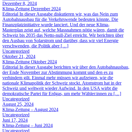
Dezember 8, 2024
Klima-Zeitung Dezember 2024
Editorial In dieser Ausgabe diskutieren wir, was das Nein zum
Autobahnausbau für die Verkehrswende bedeuten könnte. Die
Finanzplatzinitiative wurde lanciert. Und der neue Klima-
Masterplan zeigt auf, welche Massnahmen nötig wären, damit die
Schweiz bis 2035 das Netto-null-Ziel erreicht. Wir berichten über
den Ausbau von Solarstrom und darüber, dass wir viel Energie
verschwenden, die Politik aber […]
Uncategorized
Oktober 21, 2024
Klima-Zeitung Oktober 2024
Editorial In dieser Ausgabe berichten wir über den Autobahnausbau,
der Ende November zur Abstimmung kommt und den es zu
verhindern gilt. Einmal mehr müssen wir aufzeigen, wie die
nationale Klimapolitik der Schweiz stockt. Atomstrom hat in der
Schweiz und weltweit wieder Aufwind. In den USA wirbt die
demokratische Partei für Erdgas, um mehr Wähler:innen zu […]
Uncategorized
August 25, 2024
Klima-Zeitung – August 2024
Uncategorized
Juni 17, 2024
Klima-Zeitung – Juni 2024
Uncategorized