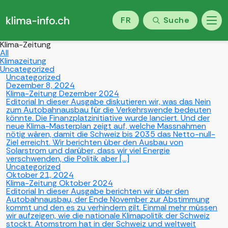
FR
Suche
Klima-Zeitung
All
Klimazeitung
Uncategorized
Uncategorized
Dezember 8, 2024
Klima-Zeitung Dezember 2024
Editorial In dieser Ausgabe diskutieren wir, was das Nein
zum Autobahnausbau für die Verkehrswende bedeuten
könnte. Die Finanzplatzinitiative wurde lanciert. Und der
neue Klima-Masterplan zeigt auf, welche Massnahmen
nötig wären, damit die Schweiz bis 2035 das Netto-null-
Ziel erreicht. Wir berichten über den Ausbau von
Solarstrom und darüber, dass wir viel Energie
verschwenden, die Politik aber […]
Uncategorized
Oktober 21, 2024
Klima-Zeitung Oktober 2024
Editorial In dieser Ausgabe berichten wir über den
Autobahnausbau, der Ende November zur Abstimmung
kommt und den es zu verhindern gilt. Einmal mehr müssen
wir aufzeigen, wie die nationale Klimapolitik der Schweiz
stockt. Atomstrom hat in der Schweiz und weltweit