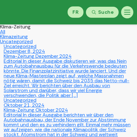
FR
Suche
Klima-Zeitung
All
Klimazeitung
Uncategorized
Uncategorized
Dezember 8, 2024
Klima-Zeitung Dezember 2024
Editorial In dieser Ausgabe diskutieren wir, was das Nein
zum Autobahnausbau für die Verkehrswende bedeuten
könnte. Die Finanzplatzinitiative wurde lanciert. Und der
neue Klima-Masterplan zeigt auf, welche Massnahmen
nötig wären, damit die Schweiz bis 2035 das Netto-null-
Ziel erreicht. Wir berichten über den Ausbau von
Solarstrom und darüber, dass wir viel Energie
verschwenden, die Politik aber […]
Uncategorized
Oktober 21, 2024
Klima-Zeitung Oktober 2024
Editorial In dieser Ausgabe berichten wir über den
Autobahnausbau, der Ende November zur Abstimmung
kommt und den es zu verhindern gilt. Einmal mehr müssen
wir aufzeigen, wie die nationale Klimapolitik der Schweiz
stockt. Atomstrom hat in der Schweiz und weltweit