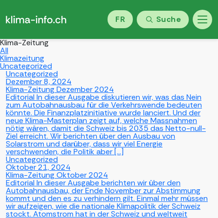
FR
Suche
Klima-Zeitung
All
Klimazeitung
Uncategorized
Uncategorized
Dezember 8, 2024
Klima-Zeitung Dezember 2024
Editorial In dieser Ausgabe diskutieren wir, was das Nein
zum Autobahnausbau für die Verkehrswende bedeuten
könnte. Die Finanzplatzinitiative wurde lanciert. Und der
neue Klima-Masterplan zeigt auf, welche Massnahmen
nötig wären, damit die Schweiz bis 2035 das Netto-null-
Ziel erreicht. Wir berichten über den Ausbau von
Solarstrom und darüber, dass wir viel Energie
verschwenden, die Politik aber […]
Uncategorized
Oktober 21, 2024
Klima-Zeitung Oktober 2024
Editorial In dieser Ausgabe berichten wir über den
Autobahnausbau, der Ende November zur Abstimmung
kommt und den es zu verhindern gilt. Einmal mehr müssen
wir aufzeigen, wie die nationale Klimapolitik der Schweiz
stockt. Atomstrom hat in der Schweiz und weltweit