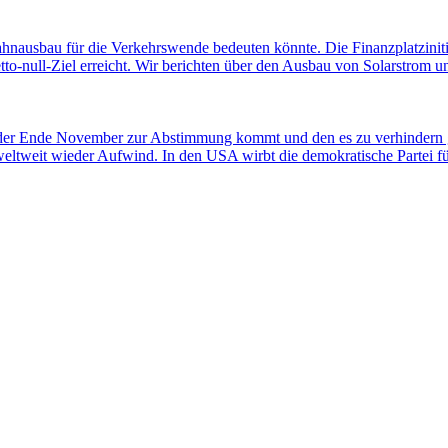
ahnausbau für die Verkehrswende bedeuten könnte. Die Finanzplatziniti
-null-Ziel erreicht. Wir berichten über den Ausbau von Solarstrom und
 der Ende November zur Abstimmung kommt und den es zu verhindern gi
weltweit wieder Aufwind. In den USA wirbt die demokratische Partei 