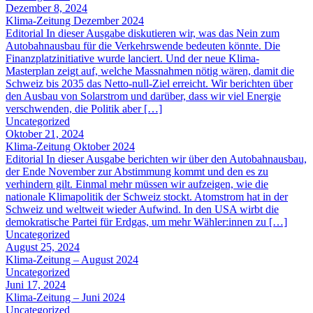
Dezember 8, 2024
Klima-Zeitung Dezember 2024
Editorial In dieser Ausgabe diskutieren wir, was das Nein zum
Autobahnausbau für die Verkehrswende bedeuten könnte. Die
Finanzplatzinitiative wurde lanciert. Und der neue Klima-
Masterplan zeigt auf, welche Massnahmen nötig wären, damit die
Schweiz bis 2035 das Netto-null-Ziel erreicht. Wir berichten über
den Ausbau von Solarstrom und darüber, dass wir viel Energie
verschwenden, die Politik aber […]
Uncategorized
Oktober 21, 2024
Klima-Zeitung Oktober 2024
Editorial In dieser Ausgabe berichten wir über den Autobahnausbau,
der Ende November zur Abstimmung kommt und den es zu
verhindern gilt. Einmal mehr müssen wir aufzeigen, wie die
nationale Klimapolitik der Schweiz stockt. Atomstrom hat in der
Schweiz und weltweit wieder Aufwind. In den USA wirbt die
demokratische Partei für Erdgas, um mehr Wähler:innen zu […]
Uncategorized
August 25, 2024
Klima-Zeitung – August 2024
Uncategorized
Juni 17, 2024
Klima-Zeitung – Juni 2024
Uncategorized