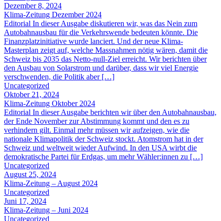
Dezember 8, 2024
Klima-Zeitung Dezember 2024
Editorial In dieser Ausgabe diskutieren wir, was das Nein zum
Autobahnausbau für die Verkehrswende bedeuten könnte. Die
Finanzplatzinitiative wurde lanciert. Und der neue Klima-
Masterplan zeigt auf, welche Massnahmen nötig wären, damit die
Schweiz bis 2035 das Netto-null-Ziel erreicht. Wir berichten über
den Ausbau von Solarstrom und darüber, dass wir viel Energie
verschwenden, die Politik aber […]
Uncategorized
Oktober 21, 2024
Klima-Zeitung Oktober 2024
Editorial In dieser Ausgabe berichten wir über den Autobahnausbau,
der Ende November zur Abstimmung kommt und den es zu
verhindern gilt. Einmal mehr müssen wir aufzeigen, wie die
nationale Klimapolitik der Schweiz stockt. Atomstrom hat in der
Schweiz und weltweit wieder Aufwind. In den USA wirbt die
demokratische Partei für Erdgas, um mehr Wähler:innen zu […]
Uncategorized
August 25, 2024
Klima-Zeitung – August 2024
Uncategorized
Juni 17, 2024
Klima-Zeitung – Juni 2024
Uncategorized