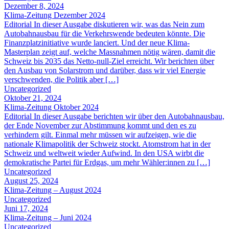
Dezember 8, 2024
Klima-Zeitung Dezember 2024
Editorial In dieser Ausgabe diskutieren wir, was das Nein zum
Autobahnausbau für die Verkehrswende bedeuten könnte. Die
Finanzplatzinitiative wurde lanciert. Und der neue Klima-
Masterplan zeigt auf, welche Massnahmen nötig wären, damit die
Schweiz bis 2035 das Netto-null-Ziel erreicht. Wir berichten über
den Ausbau von Solarstrom und darüber, dass wir viel Energie
verschwenden, die Politik aber […]
Uncategorized
Oktober 21, 2024
Klima-Zeitung Oktober 2024
Editorial In dieser Ausgabe berichten wir über den Autobahnausbau,
der Ende November zur Abstimmung kommt und den es zu
verhindern gilt. Einmal mehr müssen wir aufzeigen, wie die
nationale Klimapolitik der Schweiz stockt. Atomstrom hat in der
Schweiz und weltweit wieder Aufwind. In den USA wirbt die
demokratische Partei für Erdgas, um mehr Wähler:innen zu […]
Uncategorized
August 25, 2024
Klima-Zeitung – August 2024
Uncategorized
Juni 17, 2024
Klima-Zeitung – Juni 2024
Uncategorized